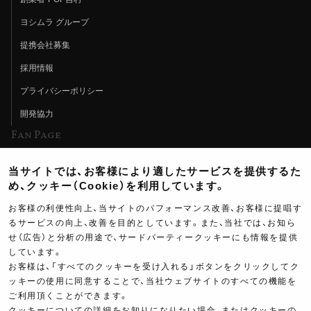
ヨシムラ グループ
提携会社募集
採用情報
プライバシーポリシー
開発協力
Fan Page
Web特集記事
当サイトでは、お客様により適したサービスを提供するた
ヨシムラTV
め、クッキー（Cookie）を利用しています。
イベント情報
お客様の利便性向上、当サイトのパフォーマンス改善、お客様に提唱す
るサービスの向上、改善を目的としています。また、当社では、お知ら
イベントスケジュール
せ（広告）と分析の用途で、サードパーティークッキーにも情報を提供
ツーリングブレイクタイム
しています。
お客様は、「すべてのクッキーを受け入れる」ボタンをクリックしてク
壁紙
ッキーの使用に同意することで、当社ウェブサイトのすべての機能を
ご利用頂くことができます。
製品ポスター
クッキーについての詳細をお知りになりたい場合、またはクッキーの