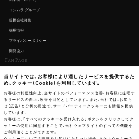
ヨシムラ グループ
提携会社募集
採用情報
プライバシーポリシー
開発協力
Fan Page
Web特集記事
当サイトでは、お客様により適したサービスを提供するた
ヨシムラTV
め、クッキー（Cookie）を利用しています。
イベント情報
お客様の利便性向上、当サイトのパフォーマンス改善、お客様に提唱す
るサービスの向上、改善を目的としています。また、当社では、お知ら
イベントスケジュール
せ（広告）と分析の用途で、サードパーティークッキーにも情報を提供
ツーリングブレイクタイム
しています。
お客様は、「すべてのクッキーを受け入れる」ボタンをクリックしてク
壁紙
ッキーの使用に同意することで、当社ウェブサイトのすべての機能を
ご利用頂くことができます。
製品ポスター
クッキーについての詳細をお知りになりたい場合、またはクッキーの