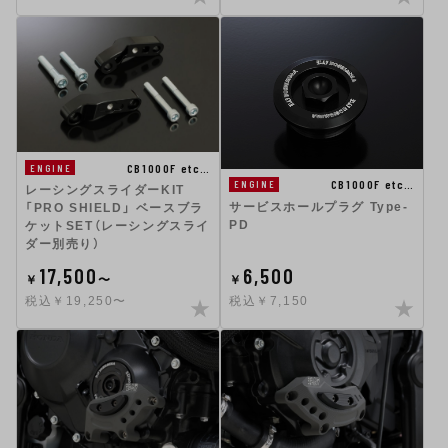
CB1000F etc…
ENGINE
CB1000F etc…
ENGINE
レーシングスライダーKIT
サービスホールプラグ Type-
「PRO SHIELD」 ベースブラ
PD
ケットSET（レーシングスライ
ダー別売り）
17,500
6,500
￥
〜
￥
税込￥19,250〜
税込￥7,150