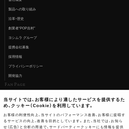
製品への取り組み
沿革・歴史
創業者“POP吉村”
ヨシムラ グループ
提携会社募集
採用情報
プライバシーポリシー
開発協力
Fan Page
Web特集記事
当サイトでは、お客様により適したサービスを提供するた
ヨシムラTV
め、クッキー（Cookie）を利用しています。
イベント情報
お客様の利便性向上、当サイトのパフォーマンス改善、お客様に提唱す
るサービスの向上、改善を目的としています。また、当社では、お知ら
イベントスケジュール
せ（広告）と分析の用途で、サードパーティークッキーにも情報を提供