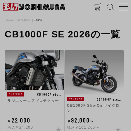
Home
製品情報
2026
CB1000F SE 2026の一覧
CB1000F etc…
CHASSIS
CB1000F etc…
EXHAUST
ラジエターコアプロテクター
CB1000F Slip-On サイクロ
ン
22,000
92,000
￥
￥
〜
税込￥24,200
税込￥101,200〜