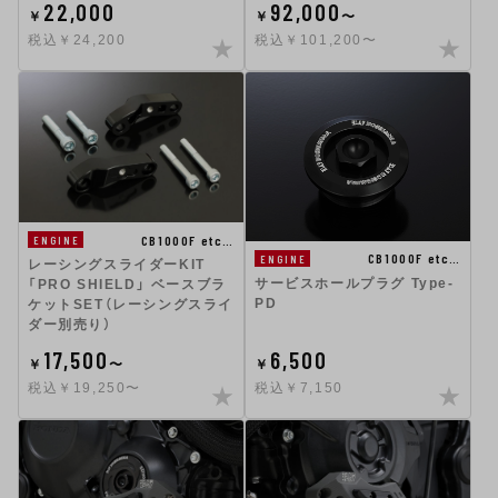
22,000
92,000
￥
￥
〜
税込￥24,200
税込￥101,200〜
CB1000F etc…
ENGINE
CB1000F etc…
ENGINE
レーシングスライダーKIT
サービスホールプラグ Type-
「PRO SHIELD」 ベースブラ
PD
ケットSET（レーシングスライ
ダー別売り）
17,500
6,500
￥
〜
￥
税込￥19,250〜
税込￥7,150