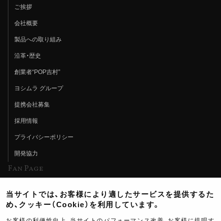
ご挨拶
会社概要
製品への取り組み
沿革・歴史
創業者“POP吉村”
ヨシムラ グループ
提携会社募集
採用情報
プライバシーポリシー
開発協力
Fan Page
Web特集記事
当サイトでは、お客様により適したサービスを提供するた
ヨシムラTV
め、クッキー（Cookie）を利用しています。
イベント情報
お客様の利便性向上、当サイトのパフォーマンス改善、お客様に提唱す