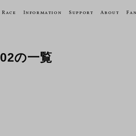
Race
Information
Support
About
Fa
2002の一覧