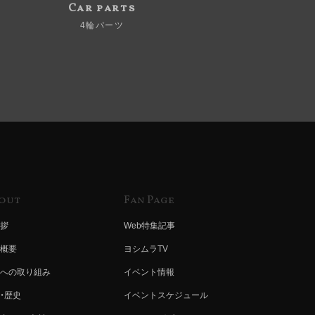
Car parts
4輪パーツ
out
Fan Page
拶
Web特集記事
概要
ヨシムラTV
への取り組み
イベント情報
・歴史
イベントスケジュール