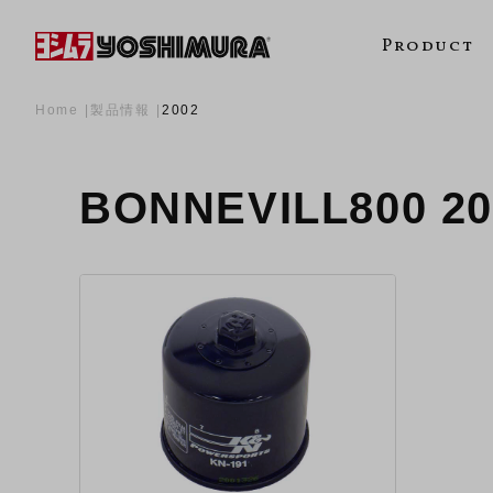
Product
Home
製品情報
2002
BONNEVILL800 