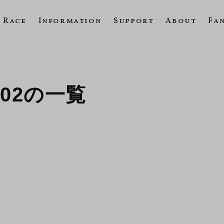
Race
Information
Support
About
Fa
2002の一覧