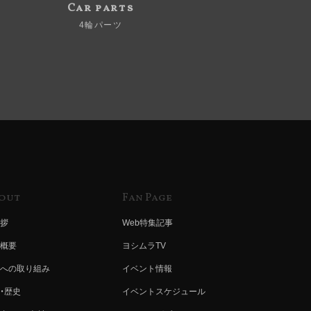
Car parts
4輪パーツ
out
Fan Page
拶
Web特集記事
概要
ヨシムラTV
への取り組み
イベント情報
・歴史
イベントスケジュール