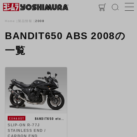
Home
製品情報
2008
BANDIT650 ABS 2008の
一覧
BANDIT650 etc…
EXHAUST
SLIP-ON R-77J
STAINLESS END /
CARBON END