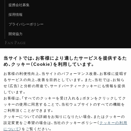
提携会社募集
採用情報
プライバシーポリシー
開発協力
Fan Page
Web特集記事
当サイトでは、お客様により適したサービスを提供するた
ヨシムラTV
め、クッキー（Cookie）を利用しています。
イベント情報
お客様の利便性向上、当サイトのパフォーマンス改善、お客様に提唱す
るサービスの向上、改善を目的としています。また、当社では、お知ら
イベントスケジュール
せ（広告）と分析の用途で、サードパーティークッキーにも情報を提供
しています。
ツーリングブレイクタイム
お客様は、「すべてのクッキーを受け入れる」ボタンをクリックしてク
壁紙
ッキーの使用に同意することで、当社ウェブサイトのすべての機能を
ご利用頂くことができます。
製品ポスター
クッキーについての詳細をお知りになりたい場合、またはクッキーの
設定変更をご希望の場合は、当社のクッキーポリシー（
クッキーの利用
について
）をご覧ください。