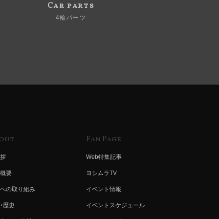
Car parts
4輪パーツ
out
Fan Page
拶
Web特集記事
概要
ヨシムラTV
への取り組み
イベント情報
・歴史
イベントスケジュール