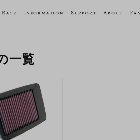
Race
Information
Support
About
Fa
06の一覧