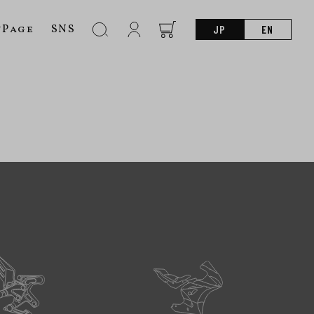
nPage
SNS
JP
EN