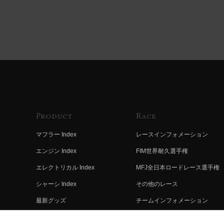
Product
Race
マフラー Index
レースインフォメーション
エンジン Index
FIM世界耐久選手権
エレクトリカル Index
MFJ全日本ロードレース選手権
シャーシ Index
その他のレース
最新グッズ
チームインフォメーション
キットパーツ
レースの歴史