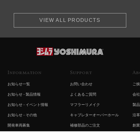
VIEW ALL PRODUCTS
Information
Support
Ab
お知らせ一覧
お問い合わせ
ご挨
お知らせ - 製品情報
よくあるご質問
会社
お知らせ - イベント情報
マフラーリメイク
製品
お知らせ - その他
キャブレターオーバーホール
沿革
開発車両募集
補修部品のご注文
創業
コラボレート自動販売機のご案内
オンライン保証登録
ヨシ