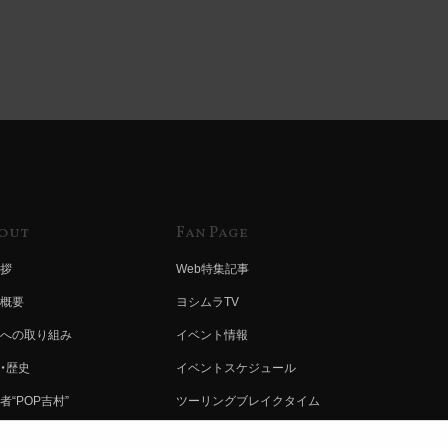
out
Fan Page
拶
Web特集記事
概要
ヨシムラTV
への取り組み
イベント情報
・歴史
イベントスケジュール
者“POP吉村”
ツーリングブレイクタイム
ムラ グループ
壁紙