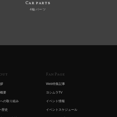
Car parts
4輪パーツ
out
Fan Page
拶
Web特集記事
概要
ヨシムラTV
への取り組み
イベント情報
・歴史
イベントスケジュール