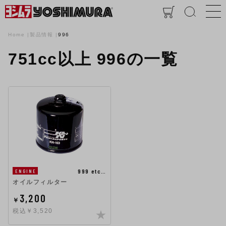
Home
製品情報
996
751cc以上 996の一覧
999 etc…
ENGINE
オイルフィルター
3,200
￥
税込￥3,520