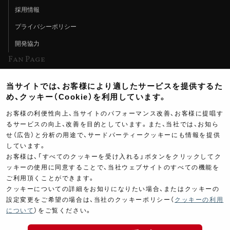
採用情報
プライバシーポリシー
開発協力
Fan Page
Web特集記事
当サイトでは、お客様により適したサービスを提供するた
ヨシムラTV
め、クッキー（Cookie）を利用しています。
イベント情報
お客様の利便性向上、当サイトのパフォーマンス改善、お客様に提唱す
るサービスの向上、改善を目的としています。また、当社では、お知ら
イベントスケジュール
せ（広告）と分析の用途で、サードパーティークッキーにも情報を提供
しています。
ツーリングブレイクタイム
お客様は、「すべてのクッキーを受け入れる」ボタンをクリックしてク
壁紙
ッキーの使用に同意することで、当社ウェブサイトのすべての機能を
ご利用頂くことができます。
製品ポスター
クッキーについての詳細をお知りになりたい場合、またはクッキーの
設定変更をご希望の場合は、当社のクッキーポリシー（
クッキーの利用
について
）をご覧ください。