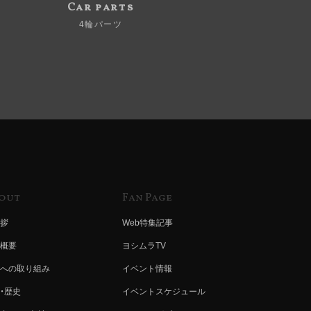
Car parts
4輪パーツ
out
Fan Page
拶
Web特集記事
概要
ヨシムラTV
への取り組み
イベント情報
・歴史
イベントスケジュール