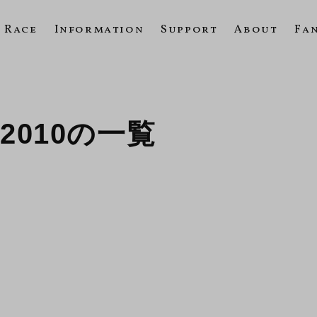
Race
Information
Support
About
Fa
E 2010の一覧