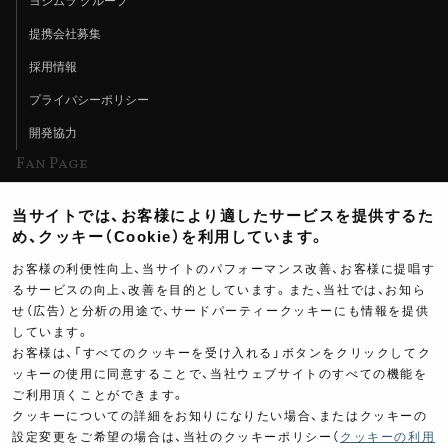
ヨシムラ グループ
提携会社募集
採用情報
プライバシーポリシー
開発協力
Fan Page
Web特集記事
当サイトでは、お客様により適したサービスを提供するた
ヨシムラTV
め、クッキー（Cookie）を利用しています。
イベント情報
お客様の利便性向上、当サイトのパフォーマンス改善、お客様に提唱す
るサービスの向上、改善を目的としています。また、当社では、お知ら
イベントスケジュール
せ（広告）と分析の用途で、サードパーティークッキーにも情報を提供
しています。
ツーリングブレイクタイム
お客様は、「すべてのクッキーを受け入れる」ボタンをクリックしてク
壁紙
ッキーの使用に同意することで、当社ウェブサイトのすべての機能を
ご利用頂くことができます。
製品ポスター
クッキーについての詳細をお知りになりたい場合、またはクッキーの
設定変更をご希望の場合は、当社のクッキーポリシー（
クッキーの利用