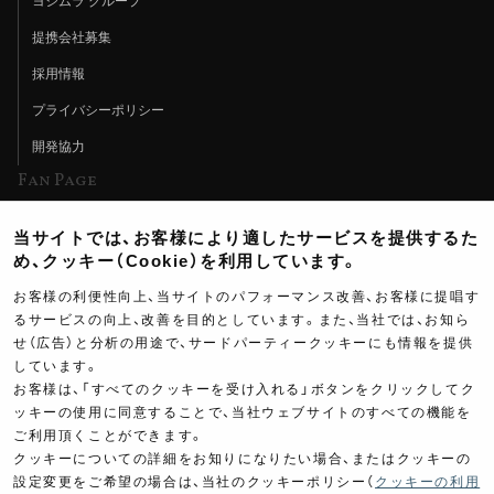
ヨシムラ グループ
提携会社募集
採用情報
プライバシーポリシー
開発協力
Fan Page
Web特集記事
当サイトでは、お客様により適したサービスを提供するた
ヨシムラTV
め、クッキー（Cookie）を利用しています。
イベント情報
お客様の利便性向上、当サイトのパフォーマンス改善、お客様に提唱す
るサービスの向上、改善を目的としています。また、当社では、お知ら
イベントスケジュール
せ（広告）と分析の用途で、サードパーティークッキーにも情報を提供
しています。
ツーリングブレイクタイム
お客様は、「すべてのクッキーを受け入れる」ボタンをクリックしてク
壁紙
ッキーの使用に同意することで、当社ウェブサイトのすべての機能を
ご利用頂くことができます。
製品ポスター
クッキーについての詳細をお知りになりたい場合、またはクッキーの
設定変更をご希望の場合は、当社のクッキーポリシー（
クッキーの利用