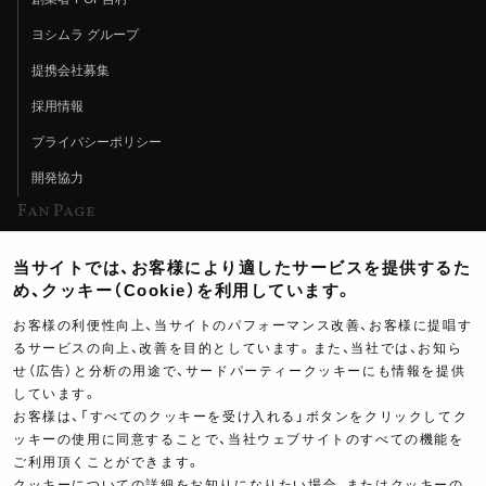
ヨシムラ グループ
提携会社募集
採用情報
プライバシーポリシー
開発協力
Fan Page
Web特集記事
当サイトでは、お客様により適したサービスを提供するた
ヨシムラTV
め、クッキー（Cookie）を利用しています。
イベント情報
お客様の利便性向上、当サイトのパフォーマンス改善、お客様に提唱す
るサービスの向上、改善を目的としています。また、当社では、お知ら
イベントスケジュール
せ（広告）と分析の用途で、サードパーティークッキーにも情報を提供
ツーリングブレイクタイム
しています。
お客様は、「すべてのクッキーを受け入れる」ボタンをクリックしてク
壁紙
ッキーの使用に同意することで、当社ウェブサイトのすべての機能を
ご利用頂くことができます。
製品ポスター
クッキーについての詳細をお知りになりたい場合、またはクッキーの