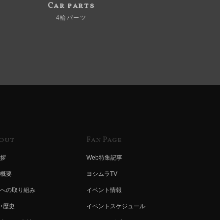
Car parts
4輪パーツ
out
Fan Page
拶
Web特集記事
概要
ヨシムラTV
への取り組み
イベント情報
・歴史
イベントスケジュール