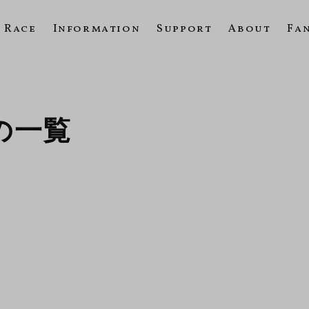
Race
Information
Support
About
Fa
4の一覧