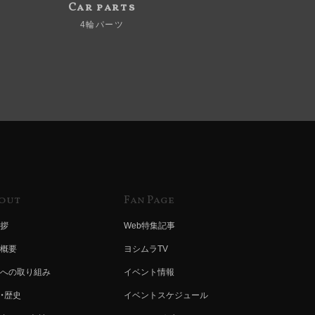
Car parts
4輪パーツ
out
Fan Page
拶
Web特集記事
概要
ヨシムラTV
への取り組み
イベント情報
・歴史
イベントスケジュール