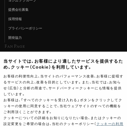
ヨシムラ グループ
提携会社募集
採用情報
プライバシーポリシー
開発協力
Fan Page
Web特集記事
当サイトでは、お客様により適したサービスを提供するた
ヨシムラTV
め、クッキー（Cookie）を利用しています。
イベント情報
お客様の利便性向上、当サイトのパフォーマンス改善、お客様に提唱す
るサービスの向上、改善を目的としています。また、当社では、お知ら
イベントスケジュール
せ（広告）と分析の用途で、サードパーティークッキーにも情報を提供
しています。
ツーリングブレイクタイム
お客様は、「すべてのクッキーを受け入れる」ボタンをクリックしてク
壁紙
ッキーの使用に同意することで、当社ウェブサイトのすべての機能を
ご利用頂くことができます。
製品ポスター
クッキーについての詳細をお知りになりたい場合、またはクッキーの
設定変更をご希望の場合は、当社のクッキーポリシー（
クッキーの利用