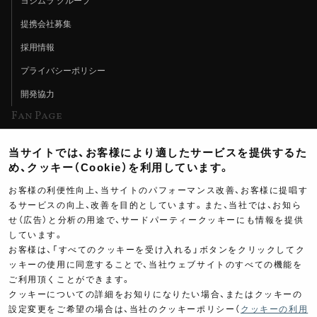
ヨシムラ グループ
提携会社募集
採用情報
プライバシーポリシー
開発協力
Fan Page
Web特集記事
当サイトでは、お客様により適したサービスを提供するた
ヨシムラTV
め、クッキー（Cookie）を利用しています。
イベント情報
お客様の利便性向上、当サイトのパフォーマンス改善、お客様に提唱す
るサービスの向上、改善を目的としています。また、当社では、お知ら
イベントスケジュール
せ（広告）と分析の用途で、サードパーティークッキーにも情報を提供
しています。
ツーリングブレイクタイム
お客様は、「すべてのクッキーを受け入れる」ボタンをクリックしてク
壁紙
ッキーの使用に同意することで、当社ウェブサイトのすべての機能を
ご利用頂くことができます。
製品ポスター
クッキーについての詳細をお知りになりたい場合、またはクッキーの
設定変更をご希望の場合は、当社のクッキーポリシー（
クッキーの利用