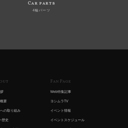
Car parts
4輪パーツ
out
Fan Page
拶
Web特集記事
概要
ヨシムラTV
への取り組み
イベント情報
・歴史
イベントスケジュール