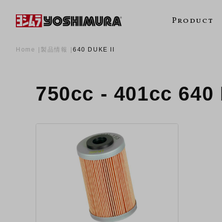
Product
Home
製品情報
640 DUKE II
750cc - 401cc 64