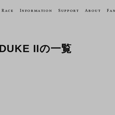
Race
Information
Support
About
Fa
0 DUKE IIの一覧