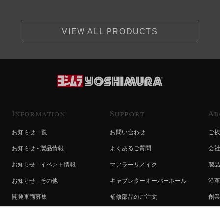
VIEW ALL PRODUCTS
Information
Support
Ab
お知らせ一覧
お問い合わせ
ご挨
お知らせ - 製品情報
よくあるご質問
会社
お知らせ - イベント情報
マフラーリメイク
製品
お知らせ - その他
キャブレターオーバーホール
沿革
開発車両募集
補修部品のご注文
創業
コラボレート自動販売機のご案内
オンライン保証登録
ヨシ