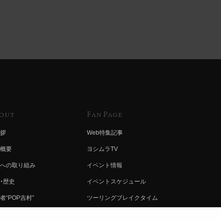
out
Fan Page
拶
Web特集記事
概要
ヨシムラTV
への取り組み
イベント情報
・歴史
イベントスケジュール
者“POP吉村”
ツーリングブレイクタイム
ムラ グループ
壁紙