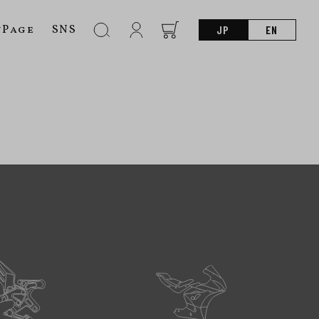
nPage
SNS
JP
EN