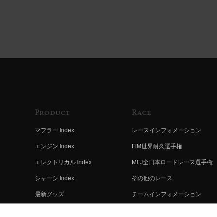
Product
Race
マフラー Index
レースインフォメーション
エンジン Index
FIM世界耐久選手権
エレクトリカル Index
MFJ全日本ロードレース選手権
シャーシ Index
その他のレース
最新グッズ
チームインフォメーション
キットパーツ
レースの歴史