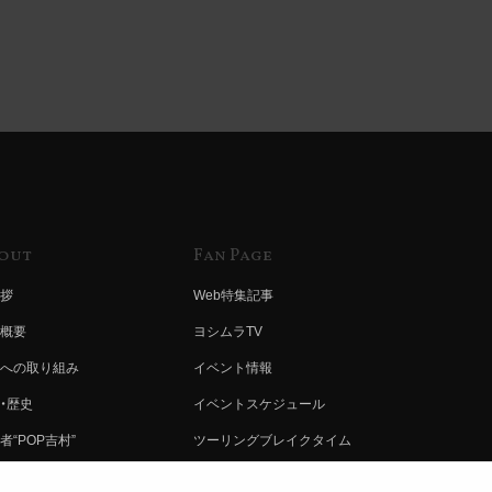
out
Fan Page
拶
Web特集記事
概要
ヨシムラTV
への取り組み
イベント情報
・歴史
イベントスケジュール
者“POP吉村”
ツーリングブレイクタイム
ムラ グループ
壁紙