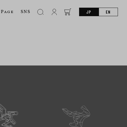
nPage
SNS
JP
EN