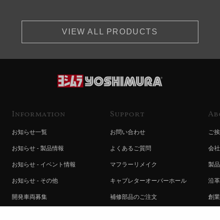
VIEW ALL PRODUCTS
Information
Support
Ab
お知らせ一覧
お問い合わせ
ご挨
お知らせ - 製品情報
よくあるご質問
会社
お知らせ - イベント情報
マフラーリメイク
製品
お知らせ - その他
キャブレターオーバーホール
沿革
開発車両募集
補修部品のご注文
創業
コラボレート自動販売機のご案内
オンライン保証登録
ヨシ