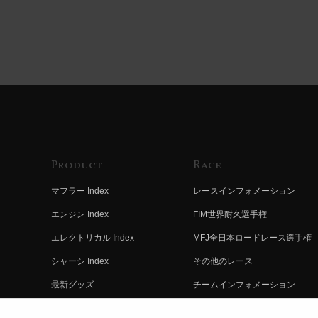
Product
Race
マフラー Index
レースインフォメーション
エンジン Index
FIM世界耐久選手権
エレクトリカル Index
MFJ全日本ロードレース選手権
シャーシ Index
その他のレース
最新グッズ
チームインフォメーション
キットパーツ
レースの歴史