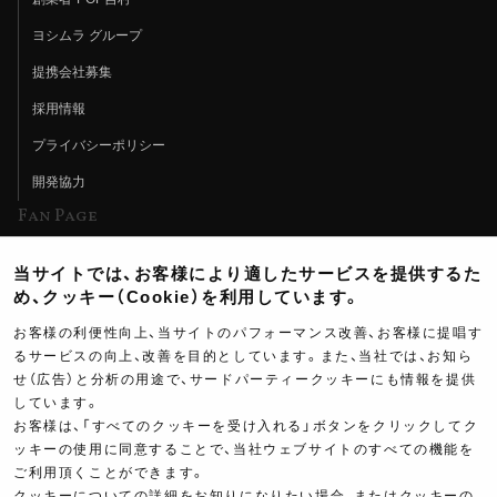
ヨシムラ グループ
提携会社募集
採用情報
プライバシーポリシー
開発協力
Fan Page
Web特集記事
当サイトでは、お客様により適したサービスを提供するた
ヨシムラTV
め、クッキー（Cookie）を利用しています。
イベント情報
お客様の利便性向上、当サイトのパフォーマンス改善、お客様に提唱す
るサービスの向上、改善を目的としています。また、当社では、お知ら
イベントスケジュール
せ（広告）と分析の用途で、サードパーティークッキーにも情報を提供
ツーリングブレイクタイム
しています。
お客様は、「すべてのクッキーを受け入れる」ボタンをクリックしてク
壁紙
ッキーの使用に同意することで、当社ウェブサイトのすべての機能を
ご利用頂くことができます。
製品ポスター
クッキーについての詳細をお知りになりたい場合、またはクッキーの