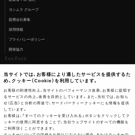
ヨシムラ グループ
提携会社募集
採用情報
プライバシーポリシー
開発協力
Fan Page
Web特集記事
当サイトでは、お客様により適したサービスを提供するた
ヨシムラTV
め、クッキー（Cookie）を利用しています。
イベント情報
お客様の利便性向上、当サイトのパフォーマンス改善、お客様に提唱す
るサービスの向上、改善を目的としています。また、当社では、お知ら
イベントスケジュール
せ（広告）と分析の用途で、サードパーティークッキーにも情報を提供
ツーリングブレイクタイム
しています。
お客様は、「すべてのクッキーを受け入れる」ボタンをクリックしてク
壁紙
ッキーの使用に同意することで、当社ウェブサイトのすべての機能を
ご利用頂くことができます。
製品ポスター
クッキーについての詳細をお知りになりたい場合、またはクッキーの