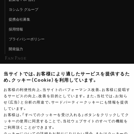
ヨシムラ グループ
提携会社募集
採用情報
プライバシーポリシー
開発協力
Fan Page
Web特集記事
当サイトでは、お客様により適したサービスを提供するた
ヨシムラTV
め、クッキー（Cookie）を利用しています。
イベント情報
お客様の利便性向上、当サイトのパフォーマンス改善、お客様に提唱す
るサービスの向上、改善を目的としています。また、当社では、お知ら
イベントスケジュール
せ（広告）と分析の用途で、サードパーティークッキーにも情報を提供
ツーリングブレイクタイム
しています。
お客様は、「すべてのクッキーを受け入れる」ボタンをクリックしてク
壁紙
ッキーの使用に同意することで、当社ウェブサイトのすべての機能を
ご利用頂くことができます。
製品ポスター
クッキーについての詳細をお知りになりたい場合、またはクッキーの