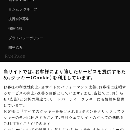
ヨシムラ グループ
提携会社募集
採用情報
プライバシーポリシー
開発協力
Fan Page
Web特集記事
当サイトでは、お客様により適したサービスを提供するた
ヨシムラTV
め、クッキー（Cookie）を利用しています。
イベント情報
お客様の利便性向上、当サイトのパフォーマンス改善、お客様に提唱す
るサービスの向上、改善を目的としています。また、当社では、お知ら
イベントスケジュール
せ（広告）と分析の用途で、サードパーティークッキーにも情報を提供
ツーリングブレイクタイム
しています。
お客様は、「すべてのクッキーを受け入れる」ボタンをクリックしてク
壁紙
ッキーの使用に同意することで、当社ウェブサイトのすべての機能を
ご利用頂くことができます。
製品ポスター
クッキーについての詳細をお知りになりたい場合、またはクッキーの