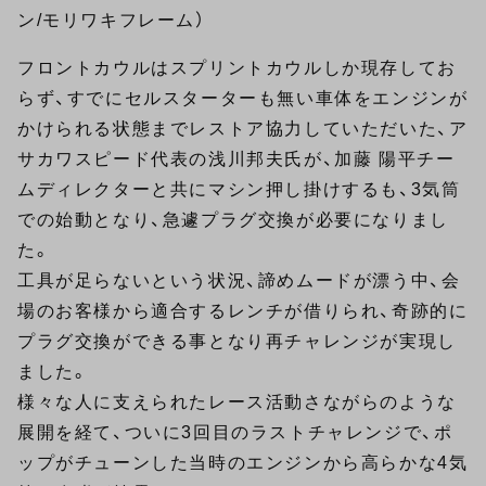
ン/モリワキフレーム）
フロントカウルはスプリントカウルしか現存してお
らず、すでにセルスターターも無い車体をエンジンが
かけられる状態までレストア協力していただいた、ア
サカワスピード代表の浅川邦夫氏が、加藤 陽平チー
ムディレクターと共にマシン押し掛けするも、3気筒
での始動となり、急遽プラグ交換が必要になりまし
た。
工具が足らないという状況、諦めムードが漂う中、会
場のお客様から適合するレンチが借りられ、奇跡的に
プラグ交換ができる事となり再チャレンジが実現し
ました。
様々な人に支えられたレース活動さながらのような
展開を経て、ついに3回目のラストチャレンジで、ポ
ップがチューンした当時のエンジンから高らかな4気