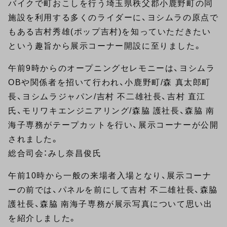
バイクで町おこしを行う埼玉県秩父郡小鹿野町の同
施設を利用する多くのライダーに、ヨシムラの原点で
もある吉村秀雄(ポップ吉村)を知っていただきたい
という趣旨から展示コーナー開設に至りました。
午前9時からのオープニングセレモニーは、ヨシムラ
OBや関係者を招いて行われ、小鹿野町/森 真太郎町
長、ヨシムラジャパン/吉村 不二雄社長、吉村 直江
氏、モリワキエンジニアリング/森脇 護社長、森脇 南
海子専務がテープカットを行い、展示コーナーが公開
されました。
総合司会：みし奈昌俊氏
午前10時から一般の来場者入場となり、展示コーナ
ーの前では、パネルを前にして吉村 不二雄社長、森脇
護社長、森脇 南海子専務が展示写真について思い出
を紹介しました。