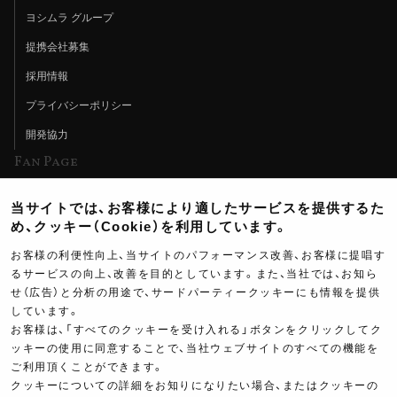
ヨシムラ グループ
提携会社募集
採用情報
プライバシーポリシー
開発協力
Fan Page
Web特集記事
当サイトでは、お客様により適したサービスを提供するた
ヨシムラTV
め、クッキー（Cookie）を利用しています。
イベント情報
お客様の利便性向上、当サイトのパフォーマンス改善、お客様に提唱す
るサービスの向上、改善を目的としています。また、当社では、お知ら
イベントスケジュール
せ（広告）と分析の用途で、サードパーティークッキーにも情報を提供
ツーリングブレイクタイム
しています。
お客様は、「すべてのクッキーを受け入れる」ボタンをクリックしてク
壁紙
ッキーの使用に同意することで、当社ウェブサイトのすべての機能を
ご利用頂くことができます。
製品ポスター
クッキーについての詳細をお知りになりたい場合、またはクッキーの