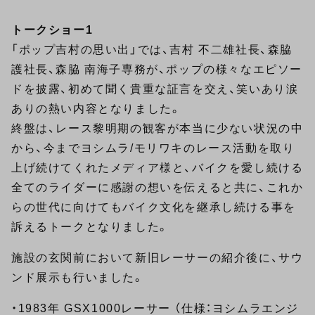
トークショー1
「ポップ吉村の思い出」では、吉村 不二雄社長、森脇
護社長、森脇 南海子専務が、ポップの様々なエピソー
ドを披露、初めて聞く貴重な証言を交え、笑いあり涙
ありの熱い内容となりました。
終盤は、レース黎明期の観客が本当に少ない状況の中
から、今までヨシムラ/モリワキのレース活動を取り
上げ続けてくれたメディア様と、バイクを愛し続ける
全てのライダーに感謝の想いを伝えると共に、これか
らの世代に向けてもバイク文化を継承し続ける事を
訴えるトークとなりました。
施設の玄関前において新旧レーサーの紹介後に、サウ
ンド展示も行いました。
・1983年 GSX1000レーサー （仕様：ヨシムラエンジ