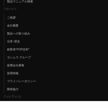
製品マニュアル検索
About
ご挨拶
会社概要
製品への取り組み
沿革・歴史
創業者“POP吉村”
ヨシムラ グループ
提携会社募集
採用情報
プライバシーポリシー
開発協力
Fan Page
Web特集記事