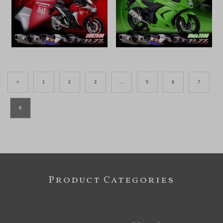
<
1
2
3
…
5
6
7
8
Product Categories