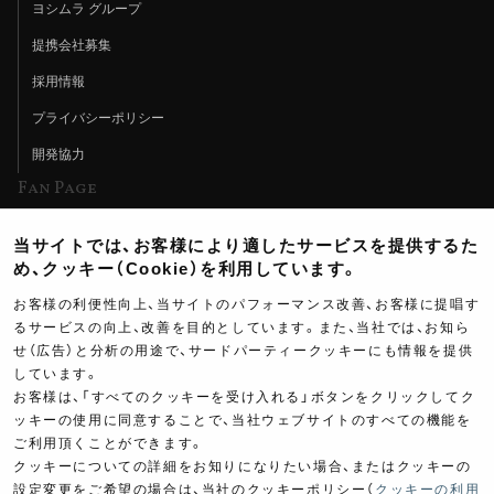
ヨシムラ グループ
提携会社募集
採用情報
プライバシーポリシー
開発協力
Fan Page
Web特集記事
当サイトでは、お客様により適したサービスを提供するた
ヨシムラTV
め、クッキー（Cookie）を利用しています。
イベント情報
お客様の利便性向上、当サイトのパフォーマンス改善、お客様に提唱す
るサービスの向上、改善を目的としています。また、当社では、お知ら
イベントスケジュール
せ（広告）と分析の用途で、サードパーティークッキーにも情報を提供
ツーリングブレイクタイム
しています。
お客様は、「すべてのクッキーを受け入れる」ボタンをクリックしてク
壁紙
ッキーの使用に同意することで、当社ウェブサイトのすべての機能を
ご利用頂くことができます。
製品ポスター
クッキーについての詳細をお知りになりたい場合、またはクッキーの
設定変更をご希望の場合は、当社のクッキーポリシー（
クッキーの利用