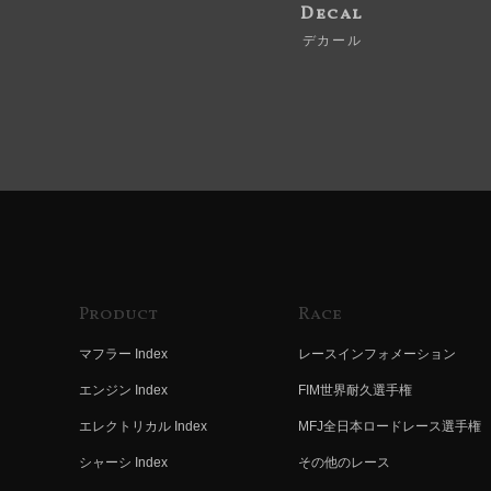
Decal
デカール
Product
Race
マフラー Index
レースインフォメーション
エンジン Index
FIM世界耐久選手権
エレクトリカル Index
MFJ全日本ロードレース選手権
シャーシ Index
その他のレース