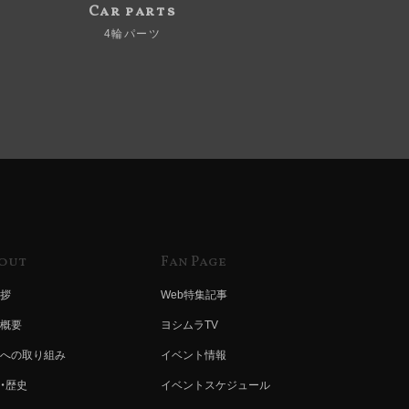
Car parts
4輪パーツ
out
Fan Page
拶
Web特集記事
概要
ヨシムラTV
への取り組み
イベント情報
・歴史
イベントスケジュール