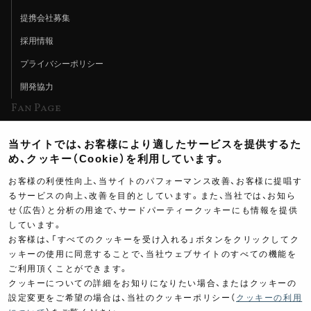
提携会社募集
採用情報
プライバシーポリシー
開発協力
Fan Page
Web特集記事
当サイトでは、お客様により適したサービスを提供するた
ヨシムラTV
め、クッキー（Cookie）を利用しています。
イベント情報
お客様の利便性向上、当サイトのパフォーマンス改善、お客様に提唱す
るサービスの向上、改善を目的としています。また、当社では、お知ら
イベントスケジュール
せ（広告）と分析の用途で、サードパーティークッキーにも情報を提供
ツーリングブレイクタイム
しています。
お客様は、「すべてのクッキーを受け入れる」ボタンをクリックしてク
壁紙
ッキーの使用に同意することで、当社ウェブサイトのすべての機能を
ご利用頂くことができます。
製品ポスター
クッキーについての詳細をお知りになりたい場合、またはクッキーの
設定変更をご希望の場合は、当社のクッキーポリシー（
クッキーの利用