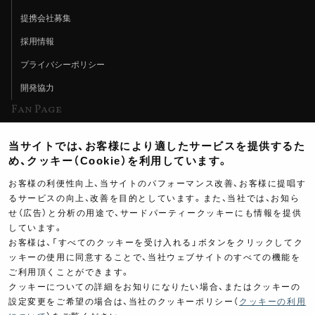
提携会社募集
採用情報
プライバシーポリシー
開発協力
Fan Page
Web特集記事
当サイトでは、お客様により適したサービスを提供するた
ヨシムラTV
め、クッキー（Cookie）を利用しています。
イベント情報
お客様の利便性向上、当サイトのパフォーマンス改善、お客様に提唱す
るサービスの向上、改善を目的としています。また、当社では、お知ら
イベントスケジュール
せ（広告）と分析の用途で、サードパーティークッキーにも情報を提供
ツーリングブレイクタイム
しています。
お客様は、「すべてのクッキーを受け入れる」ボタンをクリックしてク
壁紙
ッキーの使用に同意することで、当社ウェブサイトのすべての機能を
ご利用頂くことができます。
製品ポスター
クッキーについての詳細をお知りになりたい場合、またはクッキーの
設定変更をご希望の場合は、当社のクッキーポリシー（
クッキーの利用