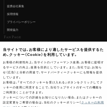
提携会社募集
採用情報
プライバシーポリシー
開発協力
Fan Page
Web特集記事
当サイトでは、お客様により適したサービスを提供するた
ヨシムラTV
め、クッキー（Cookie）を利用しています。
イベント情報
お客様の利便性向上、当サイトのパフォーマンス改善、お客様に提唱す
るサービスの向上、改善を目的としています。また、当社では、お知ら
イベントスケジュール
せ（広告）と分析の用途で、サードパーティークッキーにも情報を提供
ツーリングブレイクタイム
しています。
お客様は、「すべてのクッキーを受け入れる」ボタンをクリックしてク
壁紙
ッキーの使用に同意することで、当社ウェブサイトのすべての機能を
ご利用頂くことができます。
製品ポスター
クッキーについての詳細をお知りになりたい場合、またはクッキーの
設定変更をご希望の場合は、当社のクッキーポリシー（
クッキーの利用