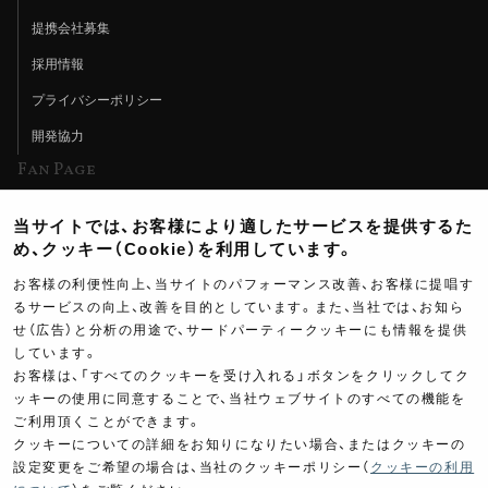
提携会社募集
採用情報
プライバシーポリシー
開発協力
Fan Page
Web特集記事
当サイトでは、お客様により適したサービスを提供するた
ヨシムラTV
め、クッキー（Cookie）を利用しています。
イベント情報
お客様の利便性向上、当サイトのパフォーマンス改善、お客様に提唱す
るサービスの向上、改善を目的としています。また、当社では、お知ら
イベントスケジュール
せ（広告）と分析の用途で、サードパーティークッキーにも情報を提供
ツーリングブレイクタイム
しています。
お客様は、「すべてのクッキーを受け入れる」ボタンをクリックしてク
壁紙
ッキーの使用に同意することで、当社ウェブサイトのすべての機能を
ご利用頂くことができます。
製品ポスター
クッキーについての詳細をお知りになりたい場合、またはクッキーの
設定変更をご希望の場合は、当社のクッキーポリシー（
クッキーの利用