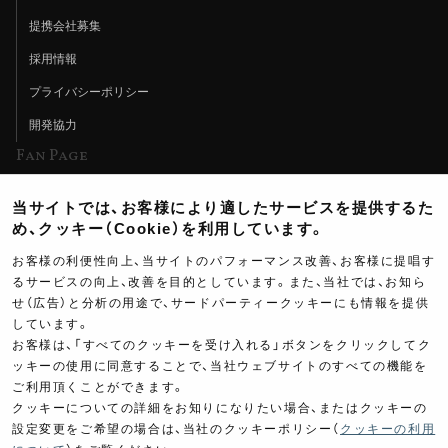
提携会社募集
採用情報
プライバシーポリシー
開発協力
Fan Page
Web特集記事
当サイトでは、お客様により適したサービスを提供するた
ヨシムラTV
め、クッキー（Cookie）を利用しています。
イベント情報
お客様の利便性向上、当サイトのパフォーマンス改善、お客様に提唱す
るサービスの向上、改善を目的としています。また、当社では、お知ら
イベントスケジュール
せ（広告）と分析の用途で、サードパーティークッキーにも情報を提供
ツーリングブレイクタイム
しています。
お客様は、「すべてのクッキーを受け入れる」ボタンをクリックしてク
壁紙
ッキーの使用に同意することで、当社ウェブサイトのすべての機能を
ご利用頂くことができます。
製品ポスター
クッキーについての詳細をお知りになりたい場合、またはクッキーの
設定変更をご希望の場合は、当社のクッキーポリシー（
クッキーの利用