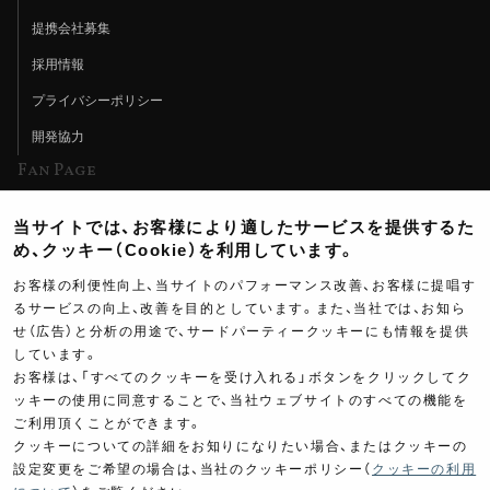
提携会社募集
採用情報
プライバシーポリシー
開発協力
Fan Page
Web特集記事
当サイトでは、お客様により適したサービスを提供するた
ヨシムラTV
め、クッキー（Cookie）を利用しています。
イベント情報
お客様の利便性向上、当サイトのパフォーマンス改善、お客様に提唱す
るサービスの向上、改善を目的としています。また、当社では、お知ら
イベントスケジュール
せ（広告）と分析の用途で、サードパーティークッキーにも情報を提供
ツーリングブレイクタイム
しています。
お客様は、「すべてのクッキーを受け入れる」ボタンをクリックしてク
壁紙
ッキーの使用に同意することで、当社ウェブサイトのすべての機能を
ご利用頂くことができます。
製品ポスター
クッキーについての詳細をお知りになりたい場合、またはクッキーの
設定変更をご希望の場合は、当社のクッキーポリシー（
クッキーの利用