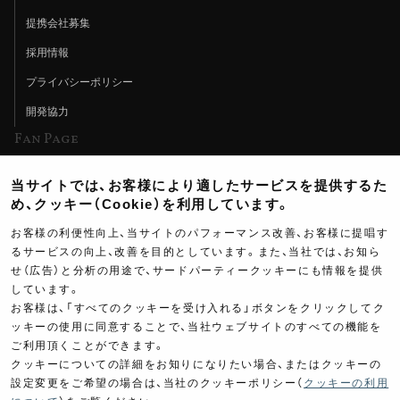
提携会社募集
採用情報
プライバシーポリシー
開発協力
Fan Page
Web特集記事
当サイトでは、お客様により適したサービスを提供するた
ヨシムラTV
め、クッキー（Cookie）を利用しています。
イベント情報
お客様の利便性向上、当サイトのパフォーマンス改善、お客様に提唱す
るサービスの向上、改善を目的としています。また、当社では、お知ら
イベントスケジュール
せ（広告）と分析の用途で、サードパーティークッキーにも情報を提供
ツーリングブレイクタイム
しています。
お客様は、「すべてのクッキーを受け入れる」ボタンをクリックしてク
壁紙
ッキーの使用に同意することで、当社ウェブサイトのすべての機能を
ご利用頂くことができます。
製品ポスター
クッキーについての詳細をお知りになりたい場合、またはクッキーの
設定変更をご希望の場合は、当社のクッキーポリシー（
クッキーの利用