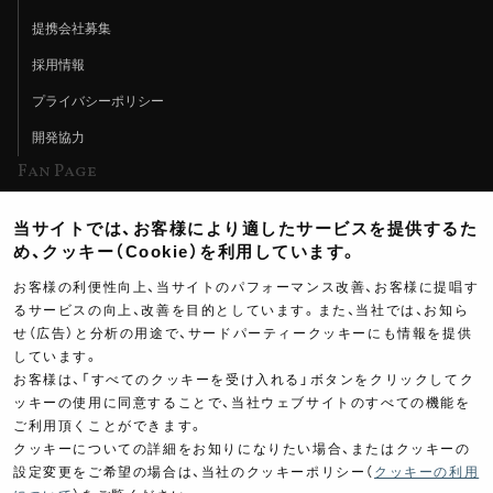
提携会社募集
採用情報
プライバシーポリシー
開発協力
Fan Page
Web特集記事
当サイトでは、お客様により適したサービスを提供するた
ヨシムラTV
め、クッキー（Cookie）を利用しています。
イベント情報
お客様の利便性向上、当サイトのパフォーマンス改善、お客様に提唱す
るサービスの向上、改善を目的としています。また、当社では、お知ら
イベントスケジュール
せ（広告）と分析の用途で、サードパーティークッキーにも情報を提供
ツーリングブレイクタイム
しています。
お客様は、「すべてのクッキーを受け入れる」ボタンをクリックしてク
壁紙
ッキーの使用に同意することで、当社ウェブサイトのすべての機能を
ご利用頂くことができます。
製品ポスター
クッキーについての詳細をお知りになりたい場合、またはクッキーの
設定変更をご希望の場合は、当社のクッキーポリシー（
クッキーの利用