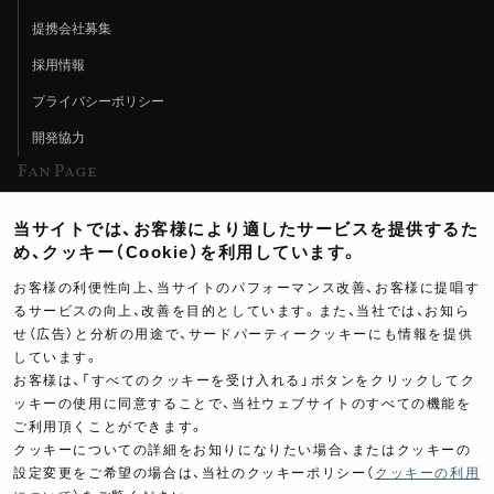
提携会社募集
採用情報
プライバシーポリシー
開発協力
Fan Page
Web特集記事
当サイトでは、お客様により適したサービスを提供するた
ヨシムラTV
め、クッキー（Cookie）を利用しています。
イベント情報
お客様の利便性向上、当サイトのパフォーマンス改善、お客様に提唱す
るサービスの向上、改善を目的としています。また、当社では、お知ら
イベントスケジュール
せ（広告）と分析の用途で、サードパーティークッキーにも情報を提供
ツーリングブレイクタイム
しています。
お客様は、「すべてのクッキーを受け入れる」ボタンをクリックしてク
壁紙
ッキーの使用に同意することで、当社ウェブサイトのすべての機能を
ご利用頂くことができます。
製品ポスター
クッキーについての詳細をお知りになりたい場合、またはクッキーの
設定変更をご希望の場合は、当社のクッキーポリシー（
クッキーの利用