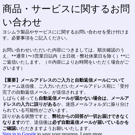
商品・サービスに関するお問
い合わせ
ヨシムラ製品やサービスにに関するお問い合わせを受け付けま
す。必要事項をご記入ください。
お問い合わせいただいた内容につきましては、順次確認のう
え、**通常1〜3営業日以内（土日祝・弊社休業日を除く）**に
ご返信いたします。（※内容によりお時間をいただく場合がご
ざいます）
【重要】メールアドレスのご入力と自動返信メールについて
フォーム送信後、ご入力いただいたメールアドレス宛に「受付
完了の自動返信メール」が送信されます。
しばらく経っても
自動返信メールが届かない場合は、メールア
ドレスの入力に誤りがある
か、迷惑メールフォルダに振り分け
られている可能性がございます。
誤りがある状態ですと、
弊社からの回答が一切お届けできなく
なります
ので、送信後は
必ず自動返信メールが届いているかを
ご確認
いただきますようお願いいたします。
Sign in to Google
to save your progress.
Learn more