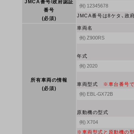
JMCA番号/政府認証
番号
JMCA番号は8ケタ、政
(必須)
車両名
年式
所有車両の情報
車両型式
※車台番号
(必須)
原動機の型式
※車両型式と原動機の