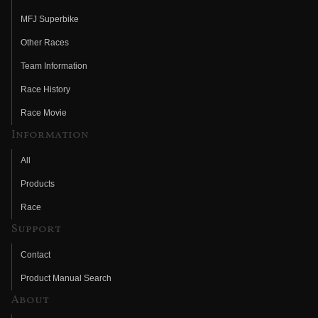
MFJ Superbike
Other Races
Team Information
Race History
Race Movie
Information
All
Products
Race
Support
Contact
Product Manual Search
About