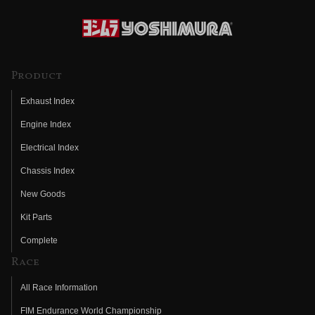
Product
Exhaust Index
Engine Index
Electrical Index
Chassis Index
New Goods
Kit Parts
Complete
Race
All Race Information
FIM Endurance World Championship