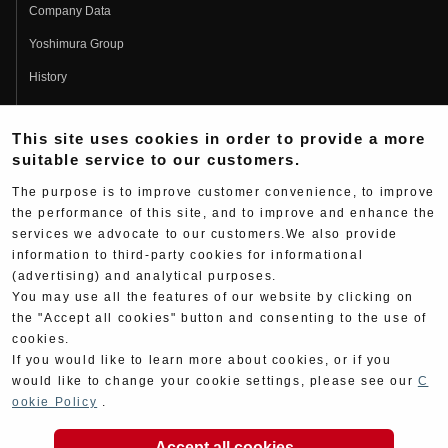
Company Data
Yoshimura Group
History
Fujio Yoshimura
This site uses cookies in order to provide a more
Hideo Yoshimura
suitable service to our customers.
Fan Page
The purpose is to improve customer convenience, to improve
Yoshimura History
the performance of this site, and to improve and enhance the
services we advocate to our customers.We also provide
Wallpaper Download
information to third-party cookies for informational
Yoshimura TV
(advertising) and analytical purposes.
You may use all the features of our website by clicking on
Product Images
the "Accept all cookies" button and consenting to the use of
cookies.
Web Articles
If you would like to learn more about cookies, or if you
would like to change your cookie settings, please see our
C
ookie Policy
.
Accept all cookies