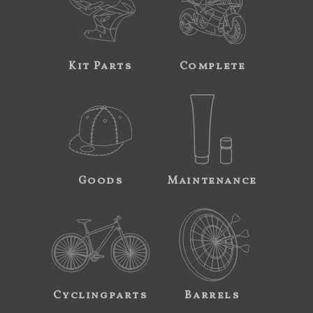
Kit Parts
Complete
Goods
Maintenance
Cyclingparts
Barrels