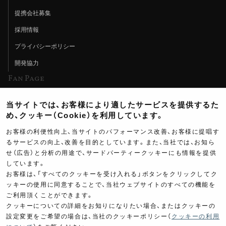
提携会社募集
採用情報
プライバシーポリシー
開発協力
Fan Page
Web特集記事
当サイトでは、お客様により適したサービスを提供するた
ヨシムラTV
め、クッキー（Cookie）を利用しています。
イベント情報
お客様の利便性向上、当サイトのパフォーマンス改善、お客様に提唱す
るサービスの向上、改善を目的としています。また、当社では、お知ら
イベントスケジュール
せ（広告）と分析の用途で、サードパーティークッキーにも情報を提供
ツーリングブレイクタイム
しています。
お客様は、「すべてのクッキーを受け入れる」ボタンをクリックしてク
壁紙
ッキーの使用に同意することで、当社ウェブサイトのすべての機能を
ご利用頂くことができます。
製品ポスター
クッキーについての詳細をお知りになりたい場合、またはクッキーの
設定変更をご希望の場合は、当社のクッキーポリシー（
クッキーの利用