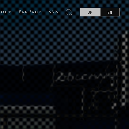
bout
FanPage
SNS
JP
EN