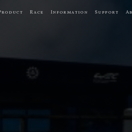
Product
Race
Information
Support
A