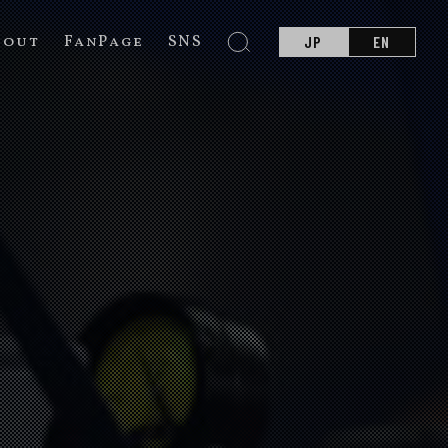
bout
FanPage
SNS
JP
EN