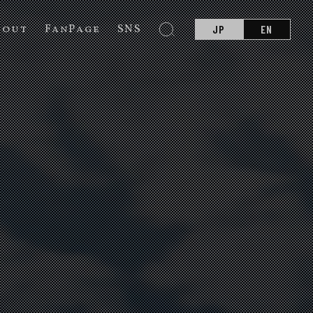
bout
FanPage
SNS
JP
EN