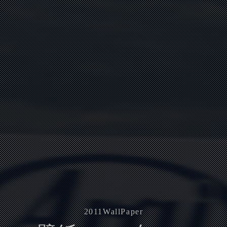
2011
WallPaper