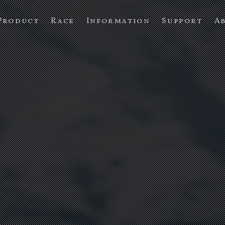
Product
Race
Information
Support
A