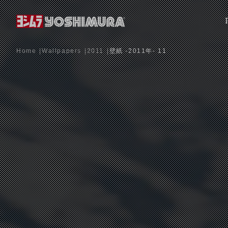
Home
Wallpapers
2011
壁紙 -2011年- 11