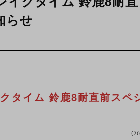
レイクタイム 鈴鹿8耐
知らせ
イクタイム 鈴鹿8耐直前スペ
（2