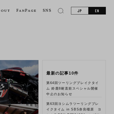
bout
FanPage
SNS
JP
EN
最新の記事10件
第64回ツーリングブレイクタイ
ム 鈴鹿8耐直前スペシャル開催
中止のお知らせ
第63回ヨシムラツーリングブレ
イクタイム in SBS奈良橿原 ヨ