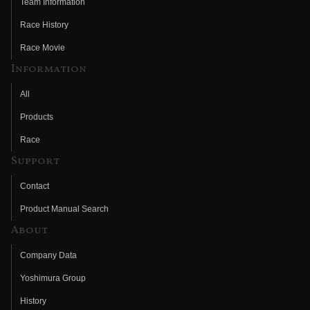
Team Information
Race History
Race Movie
Information
All
Products
Race
Support
Contact
Product Manual Search
About
Company Data
Yoshimura Group
History