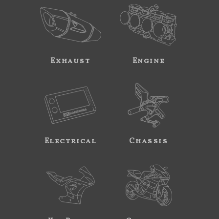
Exhaust
Engine
Electrical
Chassis