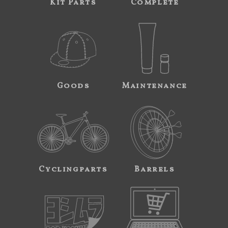
Kit Parts
Complete
Goods
Maintenance
Cyclingparts
Barrels