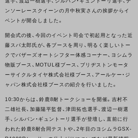
選手、渡辺一樹選手、シルバン・ギュントーリ選手、デ
ンソーレースクイーンの月中秋実さんの挨拶からイ
ベントが開会しました。
開会式の後、今回のイベント司会で初起用となった近
藤スパ太郎氏が、各ブースを周り、明るく楽しいトー
クでバザーズオートシフター体感コーナー、ヨシムラ
物販ブース、MOTUL様ブース、ブリヂストンモータ
ーサイクルタイヤ株式会社様ブース、アールケー・ジ
ャパン株式会社様ブースの紹介を行いました。
10:30からは、鈴鹿8耐トークショーを開催。吉村不
二雄社長、加藤陽平監督、津田拓也選手、渡辺一樹選
手、シルバン・ギュントーリ選手が登壇し、直前に行
われた鈴鹿8耐合同テストや、2年目のヨシムラGSX-