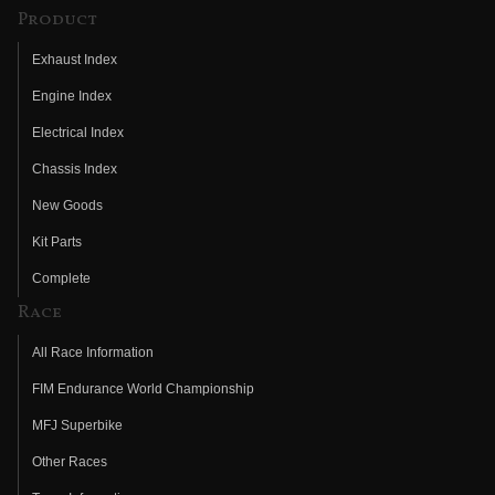
Product
Exhaust Index
Engine Index
Electrical Index
Chassis Index
New Goods
Kit Parts
Complete
Race
All Race Information
FIM Endurance World Championship
MFJ Superbike
Other Races