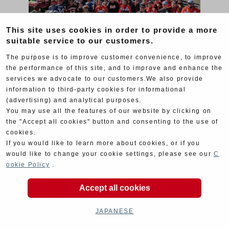
This site uses cookies in order to provide a more
suitable service to our customers.
The purpose is to improve customer convenience, to improve
YOSHIMURA MEETING 2022 in NASU MOTOR
the performance of this site, and to improve and enhance the
SPORTS LAND ～ヨシムラをもっと体感しよう！～
services we advocate to our customers.We also provide
ご来場ありがとうございました。
information to third-party cookies for informational
(advertising) and analytical purposes.
You may use all the features of our website by clicking on
the "Accept all cookies" button and consenting to the use of
cookies.
If you would like to learn more about cookies, or if you
would like to change your cookie settings, please see our
C
ookie Policy
.
Accept all cookies
JAPANESE